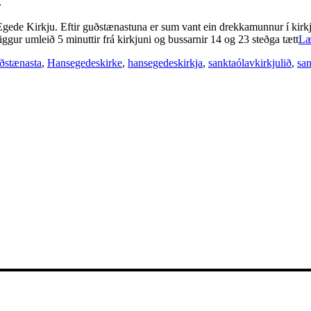
ede Kirkju. Eftir guðstænastuna er sum vant ein drekkamunnur í kirkjust
r umleið 5 minuttir frá kirkjuni og bussarnir 14 og 23 steðga tætt
Læ
ðstænasta
,
Hansegedeskirke
,
hansegedeskirkja
,
sanktaólavkirkjulið
,
san