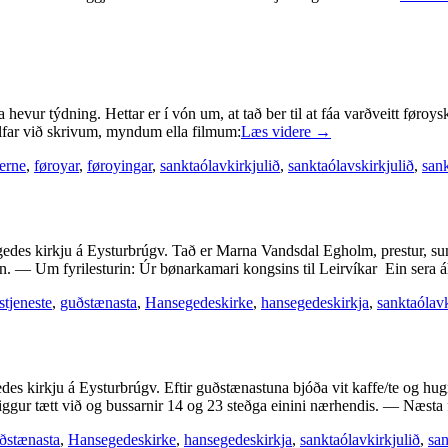
 hevur týdning. Hettar er í vón um, at tað ber til at fáa varðveitt før
tilfar við skrivum, myndum ella filmum:
Læs videre
→
erne
,
føroyar
,
føroyingar
,
sanktaólavkirkjulið
,
sanktaólavskirkjulið
,
san
edes kirkju á Eysturbrúgv. Tað er Marna Vandsdal Egholm, prestur, sum
min. — Um fyrilesturin: Úr bønarkamari kongsins til Leirvíkar Ein sera 
stjeneste
,
guðstænasta
,
Hansegedeskirke
,
hansegedeskirkja
,
sanktaólavk
des kirkju á Eysturbrúgv. Eftir guðstænastuna bjóða vit kaffe/te og h
ggur tætt við og bussarnir 14 og 23 steðga einini nærhendis. — Næsta
ðstænasta
,
Hansegedeskirke
,
hansegedeskirkja
,
sanktaólavkirkjulið
,
san