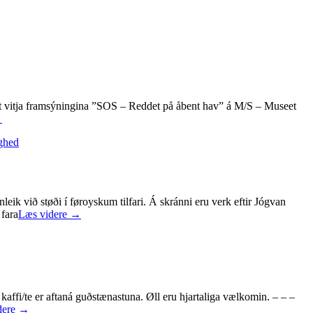
 vit vitja framsýningina ”SOS – Reddet på åbent hav” á M/S – Museet
→
ghed
eik við støði í føroyskum tilfari. Á skránni eru verk eftir Jógvan
 fara
Læs videre
→
kaffi/te er aftaná guðstænastuna. Øll eru hjartaliga vælkomin. – – –
dere
→