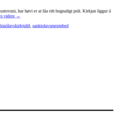
ovuni, har høvi er at fáa eitt hugnaligt prát. Kirkjan liggur á
s videre
→
ktaólavskirkjulið
,
sanktolavsmenighed