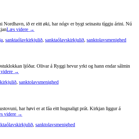
Nordhavn, ið er eitt øki, har nógv er bygt seinastu tíggju árini. Nú
kjan
Læs videre
→
ja
,
sanktaólavkirkjulið
,
sanktaólavskirkjulið
,
sanktolavsmenighed
føstuklokkan ljóðar. Olivar á Ryggi hevur yrkt og hann endar sálmin
 videre
→
kirkjulið
,
sanktolavsmenighed
ovuni, har høvi er at fáa eitt hugnaligt prát. Kirkjan liggur á
s videre
→
ktaólavskirkjulið
,
sanktolavsmenighed