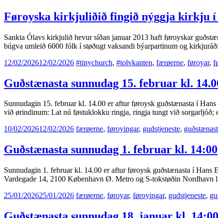
Føroyska kirkjuliðið fingið nýggja kirkju 
Sankta Ólavs kirkjulið hevur síðan januar 2013 haft føroyskar guðstæn
búgva umleið 6000 fólk í støðugt vaksandi býarpartinum og kirkjuráði
12/02/2026
12/02/2026
#tinychurch
,
#tolvkanten
,
færøerne
,
føroyar
,
f
Guðstænasta sunnudag 15. februar kl. 14.0
Sunnudagin 15. februar kl. 14.00 er aftur føroysk guðstænasta í Hans 
við ørindinum: Lat nú føstuklokku ringja, ringja tungt við sorgarljóð
10/02/2026
12/02/2026
færøerne
,
føroyingar
,
gudstjeneste
,
guðstænast
Guðstænasta sunnudag 1. februar kl. 14:00
Sunnudagin 1. februar kl. 14.00 er aftur føroysk guðstænasta í Hans Eg
Vardegade 14, 2100 København Ø. Metro og S-tokstøðin Nordhavn liggu
25/01/2026
25/01/2026
færøerne
,
føroyar
,
føroyingar
,
gudstjeneste
,
gu
Guðstænasta sunnudag 18. januar kl. 14:0