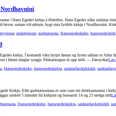
í Nordhavnini
astur í Hans Egedes kirkju á Østerbro. Hans Egedes sókn umfatar eisini 
ð hevur, saman við øðrum, bygt eina fyribils kirkju í Nordhavnini. Kir
øroyingar
,
gudstjeneste
,
guðstænasta
,
Hansegedeskirke
,
hansegedeskirk
0
Egedes kirkju. Í komandi viku byrjar føstan og fyrstu sálmur er Aftur 
; enn í himni einglar syngja: Páskamorgun tú upp stóð. — Føroyskar
Læs
a
,
Hansegedeskirke
,
hansegedeskirkja
,
sanktaólavkirkjulið
,
sanktaólavs
ede Kirkju. Eftir guðstænastuna er sum vant ein drekkamunnur í kirkjust
r umleið 5 minuttir frá kirkjuni og bussarnir 14 og 23 steðga tætt
Læ
ðstænasta
,
Hansegedeskirke
,
hansegedeskirkja
,
sanktaólavkirkjulið
,
san
0