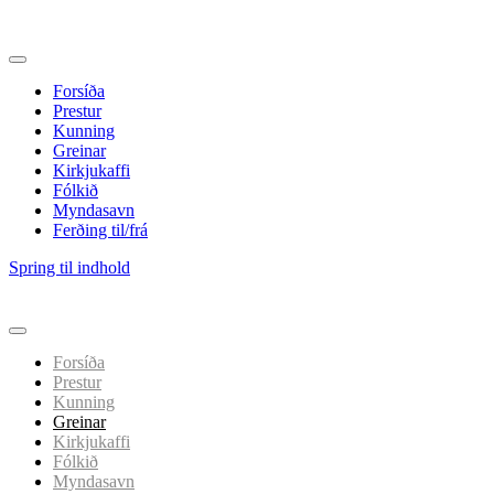
Forsíða
Prestur
Kunning
Greinar
Kirkjukaffi
Fólkið
Myndasavn
Ferðing til/frá
Spring til indhold
Forsíða
Prestur
Kunning
Greinar
Kirkjukaffi
Fólkið
Myndasavn