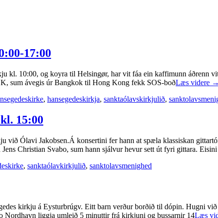
10:00-17:00
ju kl. 10:00, og koyra til Helsingør, har vit fáa ein kaffimunn áðrenn
K, sum ávegis úr Bangkok til Hong Kong fekk SOS-boð
Læs videre
nsegedeskirke
,
hansegedeskirkja
,
sanktaólavskirkjulið
,
sanktolavsmeni
kl. 15:00
u við Ólavi Jakobsen.Á konsertini fer hann at spæla klassiskan gittartónl
ns Christian Svabo, sum hann sjálvur hevur sett út fyri gittara. Eisini
eskirke
,
sanktaólavkirkjulið
,
sanktolavsmenighed
edes kirkju á Eysturbrúgv. Eitt barn verður borðið til dópin. Hugni við 
ordhavn liggja umleið 5 minuttir frá kirkjuni og bussarnir 14
Læs vi