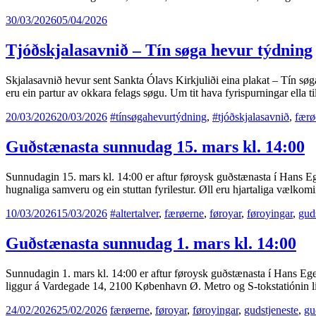
30/03/2026
05/04/2026
Tjóðskjalasavnið – Tín søga hevur týdning
Skjalasavnið hevur sent Sankta Ólavs Kirkjuliði eina plakat – Tín søga
eru ein partur av okkara felags søgu. Um tit hava fyrispurningar ella 
20/03/2026
20/03/2026
#tínsøgahevurtýdning
,
#tjóðskjalasavnið
,
færø
Guðstænasta sunnudag 15. mars kl. 14:00
Sunnudagin 15. mars kl. 14:00 er aftur føroysk guðstænasta í Hans Eg
hugnaliga samveru og ein stuttan fyrilestur. Øll eru hjartaliga vælko
10/03/2026
15/03/2026
#altertalver
,
færøerne
,
føroyar
,
føroyingar
,
gud
Guðstænasta sunnudag 1. mars kl. 14:00
Sunnudagin 1. mars kl. 14:00 er aftur føroysk guðstænasta í Hans Ege
liggur á Vardegade 14, 2100 København Ø. Metro og S-tokstatiónin li
24/02/2026
25/02/2026
færøerne
,
føroyar
,
føroyingar
,
gudstjeneste
,
gu