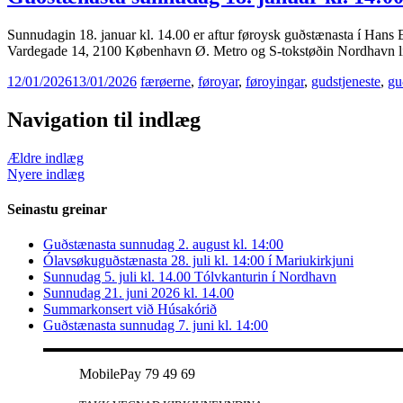
Sunnudagin 18. januar kl. 14.00 er aftur føroysk guðstænasta í Hans Eg
Vardegade 14, 2100 København Ø. Metro og S-tokstøðin Nordhavn liggu
12/01/2026
13/01/2026
færøerne
,
føroyar
,
føroyingar
,
gudstjeneste
,
gu
Navigation til indlæg
Ældre indlæg
Nyere indlæg
Seinastu greinar
Guðstænasta sunnudag 2. august kl. 14:00
Ólavsøkuguðstænasta 28. juli kl. 14:00 í Mariukirkjuni
Sunnudag 5. juli kl. 14.00 Tólvkanturin í Nordhavn
Sunnudag 21. juni 2026 kl. 14.00
Summarkonsert við Húsakórið
Guðstænasta sunnudag 7. juni kl. 14:00
MobilePay 79 49 69