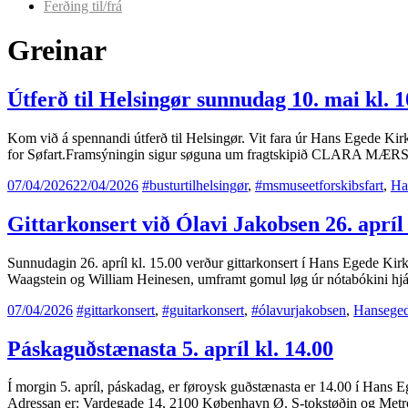
Ferðing til/frá
Greinar
Útferð til Helsingør sunnudag 10. mai kl. 
Kom við á spennandi útferð til Helsingør. Vit fara úr Hans Egede Kirk
for Søfart.Framsýningin sigur søguna um fragtskipið CLARA MÆRS
07/04/2026
22/04/2026
#busturtilhelsingør
,
#msmuseetforskibsfart
,
Ha
Gittarkonsert við Ólavi Jakobsen 26. apríl 
Sunnudagin 26. apríl kl. 15.00 verður gittarkonsert í Hans Egede Kirkj
Waagstein og William Heinesen, umframt gomul løg úr nótabókini hjá Je
07/04/2026
#gittarkonsert
,
#guitarkonsert
,
#ólavurjakobsen
,
Hanseged
Páskaguðstænasta 5. apríl kl. 14.00
Í morgin 5. apríl, páskadag, er føroysk guðstænasta er 14.00 í Hans Eg
Adressan er: Vardegade 14, 2100 København Ø. S-tokstøðin og Metro N