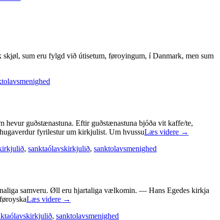
oysk skjøl, sum eru fylgd við útisetum, føroyingum, í Danmark, men sum
ktolavsmenighed
 hevur guðstænastuna. Eftir guðstænastuna bjóða vit kaffe/te,
áhugaverdur fyrilestur um kirkjulist. Um hvussu
Læs videre
→
irkjulið
,
sanktaólavskirkjulið
,
sanktolavsmenighed
ugnaliga samveru. Øll eru hjartaliga vælkomin. — Hans Egedes kirkja
 føroyska
Læs videre
→
ktaólavskirkjulið
,
sanktolavsmenighed