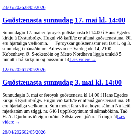
23/05/2026
28/05/2026
Guðstænasta sunnudag 17. mai kl. 14:00
Sunnudagin 17. mai er føroysk guðstænasta kl 14.00 í Hans Egedes
kirkju á Eysturbrúgv. Hugni við kaffi/te er aftaná guðstænastuna. Øll
eru hjartaliga vælkomin. — Føroyskar guðstænastur eru fast 1. og 3.
sunnudag í mánaðinum. Adressan er: Vardegade 14, 2100
København Ø. S-tokstøðin og Metro Nordhavn liggja umleið 5
minuttir frá kirkjuni og bussarnir 14
Læs videre
→
12/05/2026
17/05/2026
Guðstænasta sunnudag 3. mai kl. 14:00
Sunnudagin 3. mai er føroysk guðstænasta kl 14.00 í Hans Egedes
kirkju á Eysturbrúgv. Hugni við kaffi/te er aftaná guðstænastuna. Øll
eru hjartaliga vælkomin. Sum motet fara vit at hoyra sálmin Nú lætti
mjørkatám um stíggj, nr. 646 í uppískoytinum til sálmabókina. Tað
H. A. Djurhuus ið eigur orðini. Síðsta vers ljóðar: Tí ringir út
Læs
videre
→
28/04/2026
02/05/2026