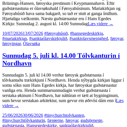
Brünings-Hansen, føroyska prestinum í Keypmannahavn. Eftir
guðstænastuna er ólavsøkuhald í Føroyahúsinum. Mariakirkjan og
Føroyahúsið hava sama bakgarð, so tað er stutt at ganga ímillum.
Hjartaliga vælkomin. Næstu guðstænastur eru í Hans Egedes
Kirkju: Sunnudag 2. august kl. 14:00 Sunnudag
Læs videre
→
10/07/2026
13/07/2026
#føroyahúsið
,
#hansegedeskirkja
,
#mariakirkjan
,
#sanktaólavskirkjulið
,
#sanktolavsmenighed
,
føroyar
,
føroyingar
,
Ólavsøka
Sunnudag 5. juli kl. 14.00 Tólvkanturin í
Nordhavn
Sunnudagin 5. juli kl 14.00 verður føroysk guðstænasta í
tólvkantaðu trækirkjuni í Nordhavn. Henda nýbygda kirkjan liggur í
somu sókn sum Hans Egedes kirkja, har føroyskar guðstænastur
vanliga eru. Henda summarsunnudagin verður guðstænasta í
serstaka økinum í Nordhavn, har náttúran er tætt at bygninginum,
sum hevur serstakan arkitektur, sum gevur ein øðrvísi dám enn í
Læs
videre
→
25/06/2026
30/06/2026
#tinychurchtolvkanten
,
#tinychurchtólvkanturin
,
færøerne
,
føroyar
,
gudstjeneste
,
guðstænasta
,
Hansegedeskirke
,
sanktaólavkirkjulið
,