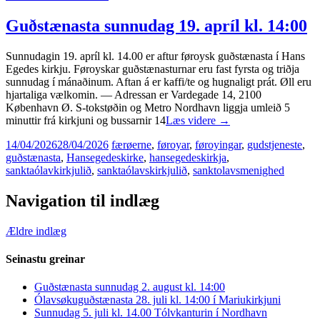
Guðstænasta sunnudag 19. apríl kl. 14:00
Sunnudagin 19. apríl kl. 14.00 er aftur føroysk guðstænasta í Hans
Egedes kirkju. Føroyskar guðstænasturnar eru fast fyrsta og triðja
sunnudag í mánaðinum. Aftan á er kaffi/te og hugnaligt prát. Øll eru
hjartaliga vælkomin. — Adressan er Vardegade 14, 2100
København Ø. S-tokstøðin og Metro Nordhavn liggja umleið 5
minuttir frá kirkjuni og bussarnir 14
Læs videre
→
14/04/2026
28/04/2026
færøerne
,
føroyar
,
føroyingar
,
gudstjeneste
,
guðstænasta
,
Hansegedeskirke
,
hansegedeskirkja
,
sanktaólavkirkjulið
,
sanktaólavskirkjulið
,
sanktolavsmenighed
Navigation til indlæg
Ældre indlæg
Seinastu greinar
Guðstænasta sunnudag 2. august kl. 14:00
Ólavsøkuguðstænasta 28. juli kl. 14:00 í Mariukirkjuni
Sunnudag 5. juli kl. 14.00 Tólvkanturin í Nordhavn