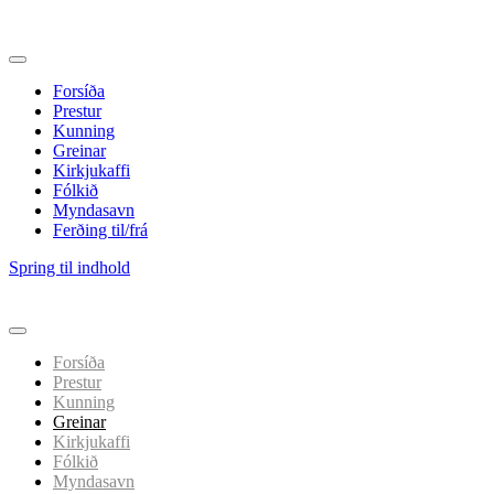
Forsíða
Prestur
Kunning
Greinar
Kirkjukaffi
Fólkið
Myndasavn
Ferðing til/frá
Spring til indhold
Forsíða
Prestur
Kunning
Greinar
Kirkjukaffi
Fólkið
Myndasavn