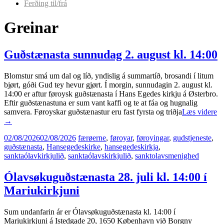
Ferðing til/frá
Greinar
Guðstænasta sunnudag 2. august kl. 14:00
Blomstur smá um dal og líð, yndislig á summartíð, brosandi í litum
bjørt, góði Gud tey hevur gjørt. Í morgin, sunnudagin 2. august kl.
14:00 er aftur føroysk guðstænasta í Hans Egedes kirkju á Østerbro.
Eftir guðstænastuna er sum vant kaffi og te at fáa og hugnalig
samvera. Føroyskar guðstænastur eru fast fyrsta og triðja
Læs videre
→
02/08/2026
02/08/2026
færøerne
,
føroyar
,
føroyingar
,
gudstjeneste
,
guðstænasta
,
Hansegedeskirke
,
hansegedeskirkja
,
sanktaólavkirkjulið
,
sanktaólavskirkjulið
,
sanktolavsmenighed
Ólavsøkuguðstænasta 28. juli kl. 14:00 í
Mariukirkjuni
Sum undanfarin ár er Ólavsøkuguðstænasta kl. 14:00 í
Mariukirkjuni á Istedgade 20, 1650 København við Borgny