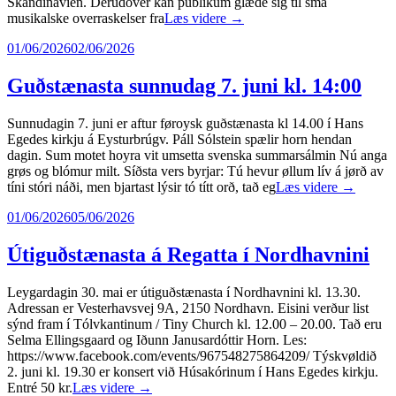
Skandinavien. Derudover kan publikum glæde sig til små
musikalske overraskelser fra
Læs videre
→
01/06/2026
02/06/2026
Guðstænasta sunnudag 7. juni kl. 14:00
Sunnudagin 7. juni er aftur føroysk guðstænasta kl 14.00 í Hans
Egedes kirkju á Eysturbrúgv. Páll Sólstein spælir horn hendan
dagin. Sum motet hoyra vit umsetta svenska summarsálmin Nú anga
grøs og blómur milt. Síðsta vers byrjar: Tú hevur øllum lív á jørð av
tíni stóri náði, men bjartast lýsir tó títt orð, tað eg
Læs videre
→
01/06/2026
05/06/2026
Útiguðstænasta á Regatta í Nordhavnini
Leygardagin 30. mai er útiguðstænasta í Nordhavnini kl. 13.30.
Adressan er Vesterhavsvej 9A, 2150 Nordhavn. Eisini verður list
sýnd fram í Tólvkantinum / Tiny Church kl. 12.00 – 20.00. Tað eru
Selma Ellingsgaard og Iðunn Janusardóttir Horn. Les:
https://www.facebook.com/events/967548275864209/ Týskvøldið
2. juni kl. 19.30 er konsert við Húsakórinum í Hans Egedes kirkju.
Entré 50 kr.
Læs videre
→