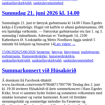
sanktaólavskirkjulið
,
sanktolavsmenighed
Sunnudag 21. juni 2026 kl. 14.00
Sunnudagin 21. juni er føroysk guðstænasta kl 14.00 í Hans Egedes
kirkju á Eysturbrúgv. Hugni við kaffi/te er aftaná guðstænastuna. Øll
eru hjartaliga vælkomin. — Føroyskar guðstænastur eru fast 1. og 3.
sunnudag í mánaðinum. Adressan er: Vardegade 14, 2100
København Ø. S-tokstøðin og Metro Nordhavn liggja umleið 5
minuttir frá kirkjuni og bussarnir 14
Læs videre
→
15/06/2026
25/06/2026
færøerne
,
føroyar
,
føroyingar
,
gudstjeneste
,
guðstænasta
,
Hansegedeskirke
,
hansegedeskirkja
,
sanktaólavkirkjulið
,
sanktaólavskirkjulið
,
sanktolavsmenighed
Summarkonsert við Húsakórið
Á donskum frá Facebook-tiltakið:
www.facebook.com/events/978048717997790 Tirsdag den 2. juni
kl. 19:30 inviterer Húsakórið til årets sommerkoncert i Hans Egedes
Kirke, hvor vi sammen byder foråret og sommeren velkommen med
smukke korsatser og varme harmonier. Koret vil fremføre
stemningsfulde og sommerlige melodier fra Færøerne og