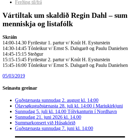
Ferðing til/frá
Vártiltak um skaldið Regin Dahl – sum
menniskja og listafólk
Skráin
14:00-14.30 Fyrilestur 1. partur v/ Knút H. Eysturstein
14:30-14:45 Tónleikur v/ Ernst S. Dalsgarð og Paulu Danielsen
14:45-15:15 Steðgur
15:15-15:45 Fyrilestur 2. partur v/ Knút H. Eysturstein
15:45-16:00 Tónleikur v/ Ernst S. Dalsgarð og Paulu Danielsen
05/03/2019
Seinastu greinar
Guðstænasta sunnudag 2. august kl. 14:00
Ólavsøkuguðstænasta 28. juli kl. 14:00 í Mariukirkjuni
Sunnudag 5. juli kl. 14.00 Tólvkanturin í Nordhavn
Sunnudag 21. juni 2026 kl. 14.00
Summarkonsert við Húsakórið
Guðstænasta sunnudag 7. juni kl. 14:00