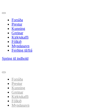
Forsíða
Prestur
Kunning
Greinar
Kirkjukaffi
Fólkið
Myndasavn
Ferðing til/frá
Spring til indhold
Forsíða
Prestur
Kunning
Greinar
Kirkjukaffi
Fólkið
Myndasavn