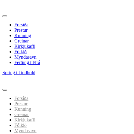
Forsíða
Prestur
Kunning
Greinar
Kirkjukaffi
Fólkið
Myndasavn
Ferðing til/frá
Spring til indhold
Forsíða
Prestur
Kunning
Greinar
Kirkjukaffi
Fólkið
Myndasavn