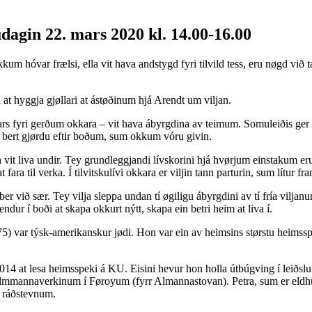
agin 22. mars 2020 kl. 14.00-16.00
okkum hóvar frælsi, ella vit hava andstygd fyri tilvild tess, eru nøgd við
 at hyggja gjøllari at ástøðinum hjá Arendt um viljan.
rs fyri gerðum okkara – vit hava ábyrgdina av teimum. Somuleiðis ger Aren
vit bert gjørdu eftir boðum, sum okkum vóru givin.
it liva undir. Tey grundleggjandi lívskorini hjá hvørjum einstakum eru, 
ra til verka. Í tilvitskulívi okkara er viljin tann parturin, sum lítur fram
ber við sær. Tey vilja sleppa undan tí øgiligu ábyrgdini av tí fría viljan
dur í boði at skapa okkurt nýtt, skapa ein betri heim at liva í.
var týsk-amerikanskur jødi. Hon var ein av heimsins størstu heimsspek
 2014 at lesa heimsspeki á KU. Eisini hevur hon holla útbúgving í leið
á Almmannaverkinum í Føroyum (fyrr Almannastovan). Petra, sum er eldhug
m ráðstevnum.