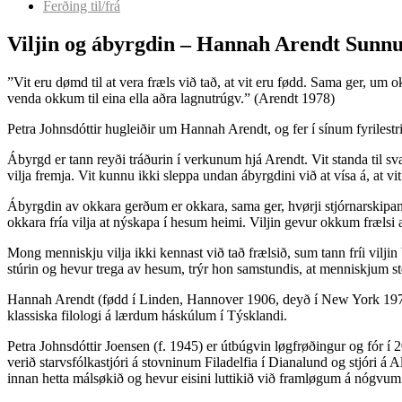
Ferðing til/frá
Viljin og ábyrgdin – Hannah Arendt Sunnud
”Vit eru dømd til at vera fræls við tað, at vit eru fødd. Sama ger, um 
venda okkum til eina ella aðra lagnutrúgv.” (Arendt 1978)
Petra Johnsdóttir hugleiðir um Hannah Arendt, og fer í sínum fyrilestri
Ábyrgd er tann reyði tráðurin í verkunum hjá Arendt. Vit standa til sva
vilja fremja. Vit kunnu ikki sleppa undan ábyrgdini við at vísa á, at 
Ábyrgdin av okkara gerðum er okkara, sama ger, hvørji stjórnarskipan v
okkara fría vilja at nýskapa í hesum heimi. Viljin gevur okkum frælsi at fa
Mong menniskju vilja ikki kennast við tað frælsið, sum tann fríi viljin 
stúrin og hevur trega av hesum, trýr hon samstundis, at menniskjum sten
Hannah Arendt (fødd í Linden, Hannover 1906, deyð í New York 1975) 
klassiska filologi á lærdum háskúlum í Týsklandi.
Petra Johnsdóttir Joensen (f. 1945) er útbúgvin løgfrøðingur og fór í
verið starvsfólkastjóri á stovninum Filadelfia í Dianalund og stjóri 
innan hetta málsøkið og hevur eisini luttikið við framløgum á nógvu