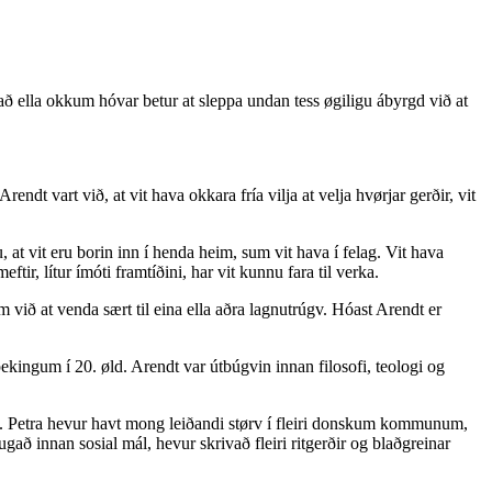
 tað ella okkum hóvar betur at sleppa undan tess øgiligu ábyrgd við at
dt vart við, at vit hava okkara fría vilja at velja hvørjar gerðir, vit
at vit eru borin inn í henda heim, sum vit hava í felag. Vit hava
eftir, lítur ímóti framtíðini, har vit kunnu fara til verka.
um við at venda sært til eina ella aðra lagnutrúgv. Hóast Arendt er
ingum í 20. øld. Arendt var útbúgvin innan filosofi, teologi og
slu. Petra hevur havt mong leiðandi størv í fleiri donskum kommunum,
að innan sosial mál, hevur skrivað fleiri ritgerðir og blaðgreinar