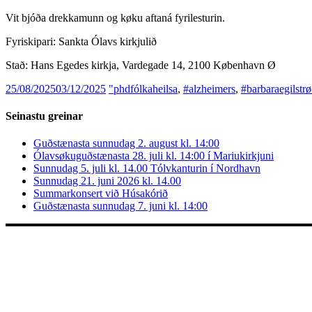
Vit bjóða drekkamunn og køku aftaná fyrilesturin.
Fyriskipari: Sankta Ólavs kirkjulið
Stað: Hans Egedes kirkja, Vardegade 14, 2100 København Ø
25/08/2025
03/12/2025
"phdfólkaheilsa
,
#alzheimers
,
#barbaraegilstr
Seinastu greinar
Guðstænasta sunnudag 2. august kl. 14:00
Ólavsøkuguðstænasta 28. juli kl. 14:00 í Mariukirkjuni
Sunnudag 5. juli kl. 14.00 Tólvkanturin í Nordhavn
Sunnudag 21. juni 2026 kl. 14.00
Summarkonsert við Húsakórið
Guðstænasta sunnudag 7. juni kl. 14:00