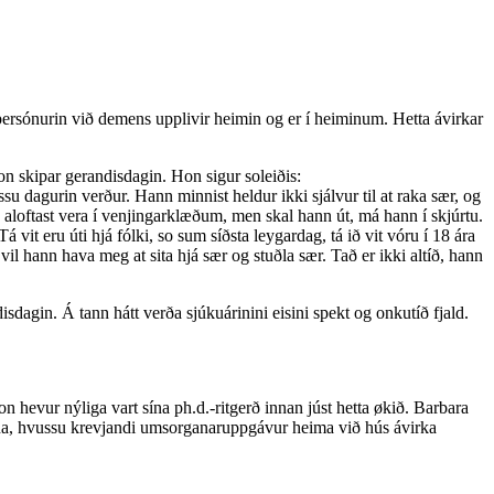
, persónurin við demens upplivir heimin og er í heiminum. Hetta ávirkar
hon skipar gerandisdagin. Hon sigur soleiðis:
u dagurin verður. Hann minnist heldur ikki sjálvur til at raka sær, og
 aloftast vera í venjingarklæðum, men skal hann út, má hann í skjúrtu.
vit eru úti hjá fólki, so sum síðsta leygardag, tá ið vit vóru í 18 ára
il hann hava meg at sita hjá sær og stuðla sær. Tað er ikki altíð, hann
dagin. Á tann hátt verða sjúkuárinini eisini spekt og onkutíð fjald.
 hevur nýliga vart sína ph.d.-ritgerð innan júst hetta økið. Barbara
anna, hvussu krevjandi umsorganaruppgávur heima við hús ávirka