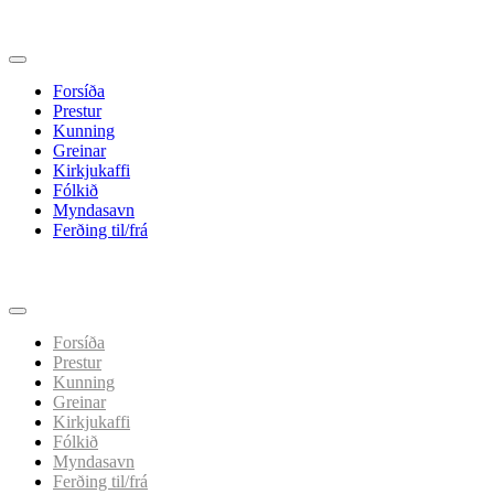
Forsíða
Prestur
Kunning
Greinar
Kirkjukaffi
Fólkið
Myndasavn
Ferðing til/frá
Spring
til
indhold
Forsíða
Prestur
Kunning
Greinar
Kirkjukaffi
Fólkið
Myndasavn
Ferðing til/frá