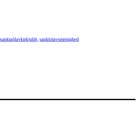
sanktaólavkirkjulið
,
sanktolavsmenighed