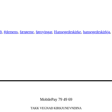
øð
,
#demens
,
færøerne
,
føroyingar
,
Hansegedeskirke
,
hansegedeskirkja
,
MobilePay 79 49 69
TAKK VEGNAÐ KIRKJUNEVNDINA