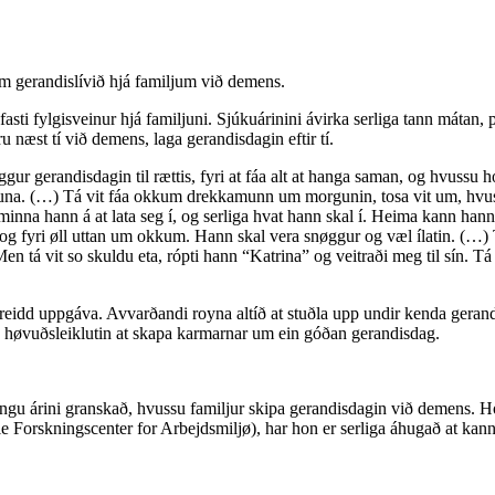
m gerandislívið hjá familjum við demens.
fasti fylgisveinur hjá familjuni. Sjúkuárinini ávirka serliga tann mátan
 næst tí við demens, laga gerandisdagin eftir tí.
eggur gerandisdagin til rættis, fyri at fáa alt at hanga saman, og hvussu 
brúsuna. (…) Tá vit fáa okkum drekkamunn um morgunin, tosa vit um, hvuss
inna hann á at lata seg í, og serliga hvat hann skal í. Heima kann hann
og fyri øll uttan um okkum. Hann skal vera snøggur og væl ílatin. (…) Tá 
tá vit so skuldu eta, rópti hann “Katrina” og veitraði meg til sín. Tá v
idd uppgáva. Avvarðandi royna altíð at stuðla upp undir kenda gerandis
 høvuðsleiklutin at skapa karmarnar um ein góðan gerandisdag.
ngu árini granskað, hvussu familjur skipa gerandisdagin við demens. Hon
le Forskningscenter for Arbejdsmiljø), har hon er serliga áhugað at k