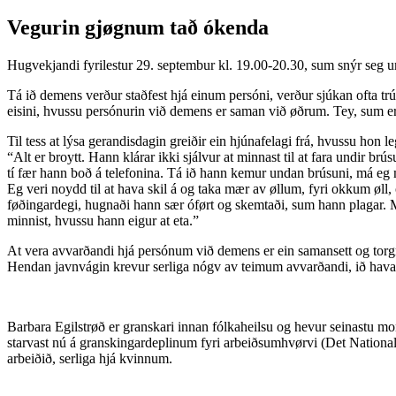
Vegurin gjøgnum tað ókenda
Hugvekjandi fyrilestur 29. septembur kl. 19.00-20.30, sum snýr seg u
Tá ið demens verður staðfest hjá einum persóni, verður sjúkan ofta trú
eisini, hvussu persónurin við demens er saman við øðrum. Tey, sum eru
Til tess at lýsa gerandisdagin greiðir ein hjúnafelagi frá, hvussu hon l
“Alt er broytt. Hann klárar ikki sjálvur at minnast til at fara undir 
tí fær hann boð á telefonina. Tá ið hann kemur undan brúsuni, má eg m
Eg veri noydd til at hava skil á og taka mær av øllum, fyri okkum øll, 
føðingardegi, hugnaði hann sær óført og skemtaði, sum hann plagar. Men 
minnist, hvussu hann eigur at eta.”
At vera avvarðandi hjá persónum við demens er ein samansett og torgre
Hendan javnvágin krevur serliga nógv av teimum avvarðandi, ið hava
Barbara Egilstrøð er granskari innan fólkaheilsu og hevur seinastu mo
starvast nú á granskingardeplinum fyri arbeiðsumhvørvi (Det Nationa
arbeiðið, serliga hjá kvinnum.