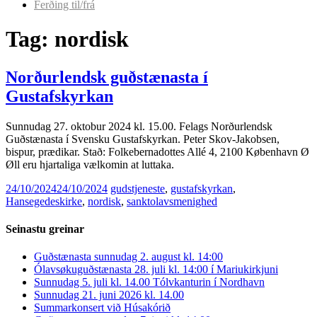
Ferðing til/frá
Tag:
nordisk
Norðurlendsk guðstænasta í
Gustafskyrkan
Sunnudag 27. oktobur 2024 kl. 15.00. Felags Norðurlendsk
Guðstænasta í Svensku Gustafskyrkan. Peter Skov-Jakobsen,
bispur, prædikar. Stað: Folkebernadottes Allé 4, 2100 København Ø
Øll eru hjartaliga vælkomin at luttaka.
24/10/2024
24/10/2024
gudstjeneste
,
gustafskyrkan
,
Hansegedeskirke
,
nordisk
,
sanktolavsmenighed
Seinastu greinar
Guðstænasta sunnudag 2. august kl. 14:00
Ólavsøkuguðstænasta 28. juli kl. 14:00 í Mariukirkjuni
Sunnudag 5. juli kl. 14.00 Tólvkanturin í Nordhavn
Sunnudag 21. juni 2026 kl. 14.00
Summarkonsert við Húsakórið