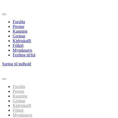
Forsíða
Prestur
Kunning
Greinar
Kirkjukaffi
Fólkið
Myndasavn
Ferðing til/frá
Spring til indhold
Forsíða
Prestur
Kunning
Greinar
Kirkjukaffi
Fólkið
Myndasavn