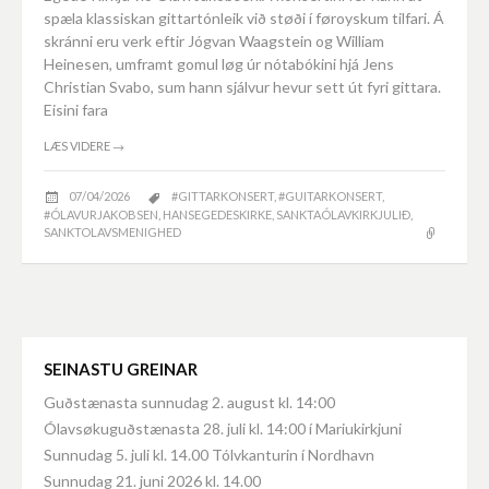
spæla klassiskan gittartónleik við støði í føroyskum tilfari. Á
skránni eru verk eftir Jógvan Waagstein og William
Heinesen, umframt gomul løg úr nótabókini hjá Jens
Christian Svabo, sum hann sjálvur hevur sett út fyri gittara.
Eisini fara
LÆS VIDERE
→
07/04/2026
#GITTARKONSERT
,
#GUITARKONSERT
,
#ÓLAVURJAKOBSEN
,
HANSEGEDESKIRKE
,
SANKTAÓLAVKIRKJULIÐ
,
SANKTOLAVSMENIGHED
SEINASTU GREINAR
Guðstænasta sunnudag 2. august kl. 14:00
Ólavsøkuguðstænasta 28. juli kl. 14:00 í Mariukirkjuni
Sunnudag 5. juli kl. 14.00 Tólvkanturin í Nordhavn
Sunnudag 21. juni 2026 kl. 14.00