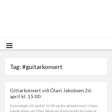
Spring
til
indhold
Tag:
#guitarkonsert
Gittarkonsert við Ólavi Jakobsen 26.
apríl kl. 15:00
Sunnudagin 26. apríl kl. 15.00 verður gittarkonsert í Hans
Egede Kirkju við Ólavi Jakobsen.Á konsertini fer hann at