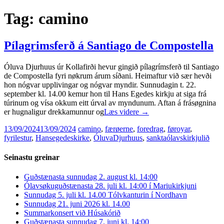
Tag:
camino
Pílagrimsferð á Santiago de Compostella
Óluva Djurhuus úr Kollafirði hevur gingið pílagrímsferð til Santiago
de Compostella fyri nøkrum árum síðani. Heimaftur við sær hevði
hon nógvar upplivingar og nógvar myndir. Sunnudagin t. 22.
september kl. 14.00 kemur hon til Hans Egedes kirkju at siga frá
túrinum og vísa okkum eitt úrval av myndunum. Aftan á frásøgnina
er hugnaligur drekkamunnur og
Læs videre
→
13/09/2024
13/09/2024
camino
,
færøerne
,
foredrag
,
føroyar
,
fyrilestur
,
Hansegedeskirke
,
ÓluvaDjurhuus
,
sanktaólavskirkjulið
Seinastu greinar
Guðstænasta sunnudag 2. august kl. 14:00
Ólavsøkuguðstænasta 28. juli kl. 14:00 í Mariukirkjuni
Sunnudag 5. juli kl. 14.00 Tólvkanturin í Nordhavn
Sunnudag 21. juni 2026 kl. 14.00
Summarkonsert við Húsakórið
Guðstænasta sunnudag 7. juni kl. 14:00