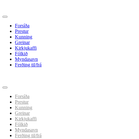
Forsíða
Prestur
Kunning
Greinar
Kirkjukaffi
Fólkið
Myndasavn
Ferðing til/frá
Spring
til
indhold
Forsíða
Prestur
Kunning
Greinar
Kirkjukaffi
Fólkið
Myndasavn
Ferðing til/frá