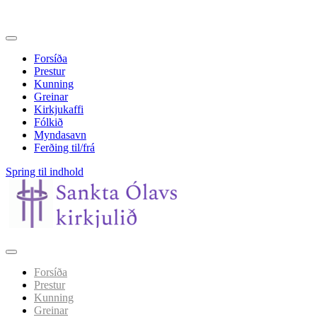
Forsíða
Prestur
Kunning
Greinar
Kirkjukaffi
Fólkið
Myndasavn
Ferðing til/frá
Spring til indhold
Forsíða
Prestur
Kunning
Greinar