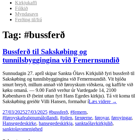
Kirkjukaffi
Fólkið
Myndasavn
Ferðing til/frá
Tag:
#bussferð
Bussferð til Sakskøbing og
tunnilsbyggingina við Femernsundið
Sunnudagin 27. apríl skipar Sankta Ólavs Kirkjulið fyri bussferð til
Sakskøbing og tunnilsbyggingina við Femernsundið. Vit bjóða
smurt breyð, millum annað við føroyskum viðskera, og kaffi/te við
køku omaná. — 9.00 Farið verður úr Vardegade 14, 2100
København Ø (beint uttan fyri Hans Egedes kirkju). Tá vit koma til
Sakskøbing greiðir Villi Hansen, formaður í
Læs videre
→
27/03/2025
27/03/2025
#bussferð
,
#femern
,
#føroyskafealgnumálollandi
,
#pilen
,
færøerne
,
føroyar
,
føroyingar
,
Hansegedeskirke
,
hansegedeskirkja
,
sanktaólavkirkjulið
,
sanktolavsmenighed