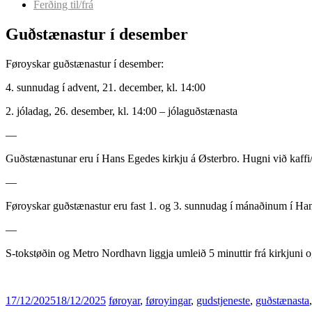
Ferðing til/frá
Guðstænastur í desember
Føroyskar guðstænastur í desember:
4. sunnudag í advent, 21. december, kl. 14:00
2. jóladag, 26. desember, kl. 14:00 – jólaguðstænasta
—
Guðstænastunar eru í Hans Egedes kirkju á Østerbro. Hugni við kaffi/t
—
Føroyskar guðstænastur eru fast 1. og 3. sunnudag í mánaðinum í H
—
S-tokstøðin og Metro Nordhavn liggja umleið 5 minuttir frá kirkjuni o
17/12/2025
18/12/2025
føroyar
,
føroyingar
,
gudstjeneste
,
guðstænasta