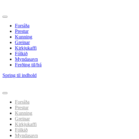
Forsíða
Prestur
Kunning
Greinar
Kirkjukaffi
Fólkið
Myndasavn
Ferðing til/frá
Spring til indhold
Forsíða
Prestur
Kunning
Greinar
Kirkjukaffi
Fólkið
Myndasavn