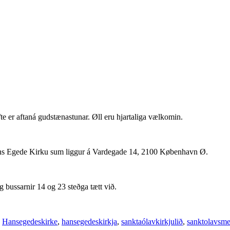
e er aftaná gudstænastunar. Øll eru hjartaliga vælkomin.
ans Egede Kirku sum liggur á Vardegade 14, 2100 København Ø.
g bussarnir 14 og 23 steðga tætt við.
,
Hansegedeskirke
,
hansegedeskirkja
,
sanktaólavkirkjulið
,
sanktolavsm