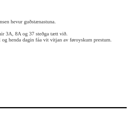
nsen hevur guðstænastuna.
ir 3A, 8A og 37 steðga tætt við.
 og henda dagin fáa vit vitjan av føroyskum prestum.