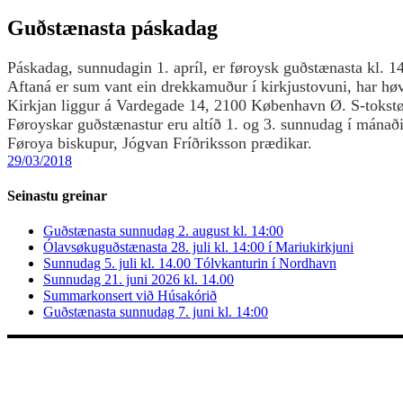
Guðstænasta páskadag
Páskadag, sunnudagin 1. apríl, er føroysk guðstænasta
kl. 14
Aftaná er sum vant ein drekkamuður í kirkjustovuni, har høvi 
Kirkjan liggur á Vardegade 14, 2100 København Ø. S-tokstøð
Føroyskar guðstænastur eru altíð 1. og 3. sunnudag í mánað
Føroya biskupur, Jógvan Fríðriksson prædikar.
29/03/2018
Seinastu greinar
Guðstænasta sunnudag 2. august kl. 14:00
Ólavsøkuguðstænasta 28. juli kl. 14:00 í Mariukirkjuni
Sunnudag 5. juli kl. 14.00 Tólvkanturin í Nordhavn
Sunnudag 21. juni 2026 kl. 14.00
Summarkonsert við Húsakórið
Guðstænasta sunnudag 7. juni kl. 14:00