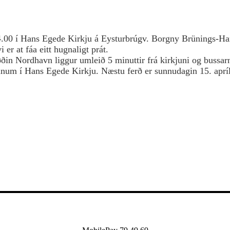
.00 í
Hans Egede Kirkju á Eysturbrúgv. Borgny Brünings-Ha
er at fáa eitt hugnaligt prát.
in Nordhavn liggur umleið 5 minuttir frá kirkjuni og bussarn
inum í Hans Egede Kirkju. Næstu ferð er sunnudagin 15. apríl