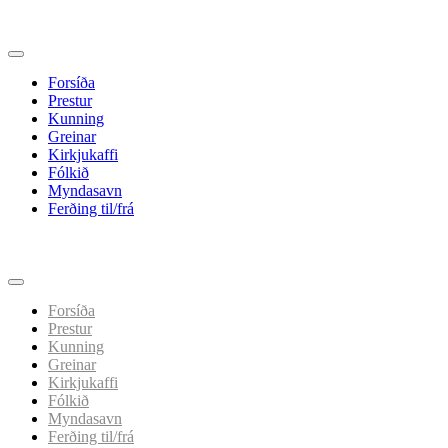
Forsíða
Prestur
Kunning
Greinar
Kirkjukaffi
Fólkið
Myndasavn
Ferðing til/frá
Spring
til
indhold
Forsíða
Prestur
Kunning
Greinar
Kirkjukaffi
Fólkið
Myndasavn
Ferðing til/frá