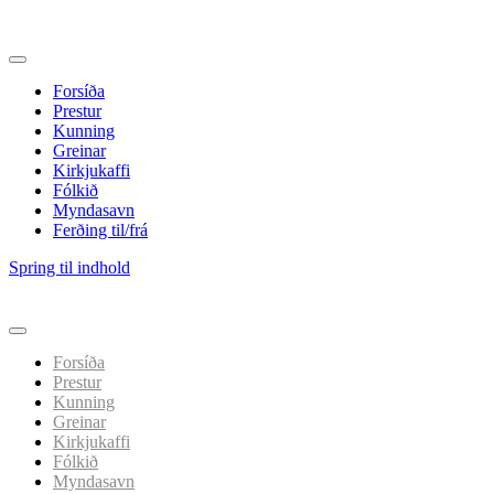
Forsíða
Prestur
Kunning
Greinar
Kirkjukaffi
Fólkið
Myndasavn
Ferðing til/frá
Spring til indhold
Forsíða
Prestur
Kunning
Greinar
Kirkjukaffi
Fólkið
Myndasavn