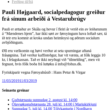
Ferðing til/frá
Pauli Højgaard, socialpedagogur greiður
frá sínum arbeiði á Vestarubrúgv
Pauli er ættaður av Skála og hevur í fleiri ár verið ein av leiðarunum
á “Mændenes hjem”, har ikki sørt av føroyingum hava loftað sær, tá
ið teir eru komnir at kroka undan heimloysi og øðrum socialum
avbjóðingum.
Øll eru vælkomin og høvi verður at seta spurningar aftaná
frásøgnina. Tað verður kaffisteðgur, har vit vænta, at fólk leggja 10
kr, í felagskassan. Tað er ikki neyðugt við “tilmelding”, men vit
fegnast, hvis fólk boða frá luttøku á info@fohus.dk.
Fyriskiparir vegna Føroyahúsið : Hans Petur & Virgar
11/03/2019
11/03/2019
Seinastu greinar
Guðstænasta sunnudag 2. august kl. 14:00
Ólavsøkuguðstænasta 28. juli kl. 14:00 í Mariukirkjuni
Sunnudag 5. juli kl. 14.00 Tólvkanturin í Nordhavn