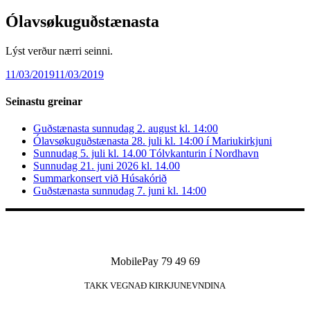
Ólavsøkuguðstænasta
Lýst verður nærri seinni.
11/03/2019
11/03/2019
Seinastu greinar
Guðstænasta sunnudag 2. august kl. 14:00
Ólavsøkuguðstænasta 28. juli kl. 14:00 í Mariukirkjuni
Sunnudag 5. juli kl. 14.00 Tólvkanturin í Nordhavn
Sunnudag 21. juni 2026 kl. 14.00
Summarkonsert við Húsakórið
Guðstænasta sunnudag 7. juni kl. 14:00
MobilePay 79 49 69
TAKK VEGNAÐ KIRKJUNEVNDINA