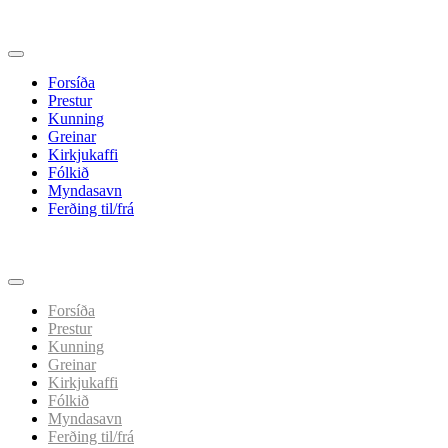
Forsíða
Prestur
Kunning
Greinar
Kirkjukaffi
Fólkið
Myndasavn
Ferðing til/frá
Spring
til
indhold
Forsíða
Prestur
Kunning
Greinar
Kirkjukaffi
Fólkið
Myndasavn
Ferðing til/frá