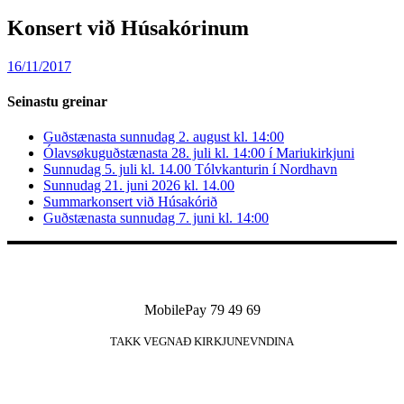
Konsert við Húsakórinum
16/11/2017
Seinastu greinar
Guðstænasta sunnudag 2. august kl. 14:00
Ólavsøkuguðstænasta 28. juli kl. 14:00 í Mariukirkjuni
Sunnudag 5. juli kl. 14.00 Tólvkanturin í Nordhavn
Sunnudag 21. juni 2026 kl. 14.00
Summarkonsert við Húsakórið
Guðstænasta sunnudag 7. juni kl. 14:00
MobilePay 79 49 69
TAKK VEGNAÐ KIRKJUNEVNDINA