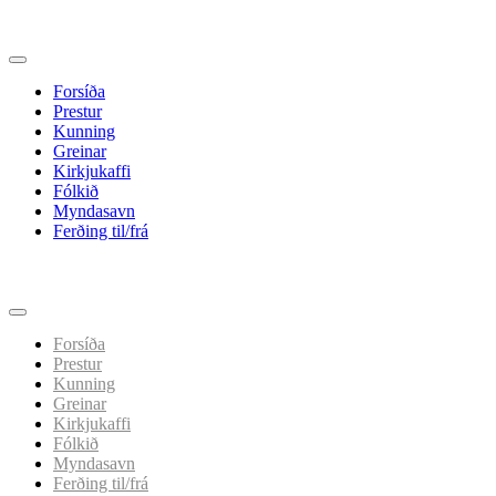
Forsíða
Prestur
Kunning
Greinar
Kirkjukaffi
Fólkið
Myndasavn
Ferðing til/frá
Spring
til
indhold
Forsíða
Prestur
Kunning
Greinar
Kirkjukaffi
Fólkið
Myndasavn
Ferðing til/frá