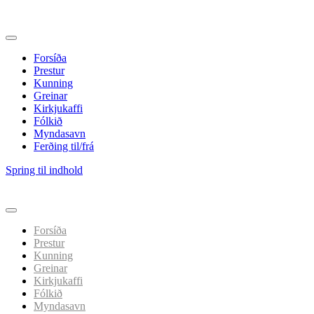
Forsíða
Prestur
Kunning
Greinar
Kirkjukaffi
Fólkið
Myndasavn
Ferðing til/frá
Spring til indhold
Forsíða
Prestur
Kunning
Greinar
Kirkjukaffi
Fólkið
Myndasavn