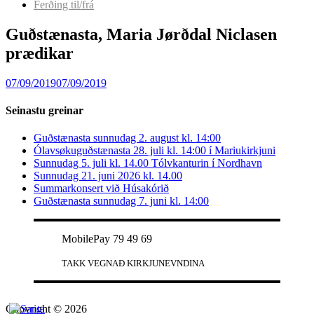
Ferðing til/frá
Guðstænasta, Maria Jørðdal Niclasen
prædikar
07/09/2019
07/09/2019
Seinastu greinar
Guðstænasta sunnudag 2. august kl. 14:00
Ólavsøkuguðstænasta 28. juli kl. 14:00 í Mariukirkjuni
Sunnudag 5. juli kl. 14.00 Tólvkanturin í Nordhavn
Sunnudag 21. juni 2026 kl. 14.00
Summarkonsert við Húsakórið
Guðstænasta sunnudag 7. juni kl. 14:00
MobilePay 79 49 69
TAKK VEGNAÐ KIRKJUNEVNDINA
Copyright © 2026