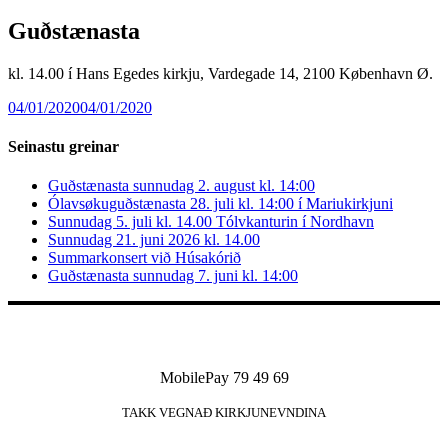
Guðstænasta
kl. 14.00 í Hans Egedes kirkju, Vardegade 14, 2100 København Ø.
04/01/2020
04/01/2020
Seinastu greinar
Guðstænasta sunnudag 2. august kl. 14:00
Ólavsøkuguðstænasta 28. juli kl. 14:00 í Mariukirkjuni
Sunnudag 5. juli kl. 14.00 Tólvkanturin í Nordhavn
Sunnudag 21. juni 2026 kl. 14.00
Summarkonsert við Húsakórið
Guðstænasta sunnudag 7. juni kl. 14:00
MobilePay 79 49 69
TAKK VEGNAÐ KIRKJUNEVNDINA