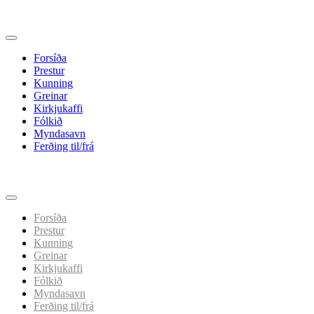
Forsíða
Prestur
Kunning
Greinar
Kirkjukaffi
Fólkið
Myndasavn
Ferðing til/frá
Spring
til
indhold
Forsíða
Prestur
Kunning
Greinar
Kirkjukaffi
Fólkið
Myndasavn
Ferðing til/frá