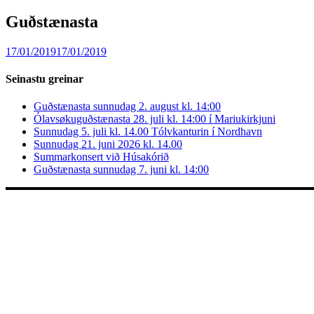
Guðstænasta
17/01/2019
17/01/2019
Seinastu greinar
Guðstænasta sunnudag 2. august kl. 14:00
Ólavsøkuguðstænasta 28. juli kl. 14:00 í Mariukirkjuni
Sunnudag 5. juli kl. 14.00 Tólvkanturin í Nordhavn
Sunnudag 21. juni 2026 kl. 14.00
Summarkonsert við Húsakórið
Guðstænasta sunnudag 7. juni kl. 14:00