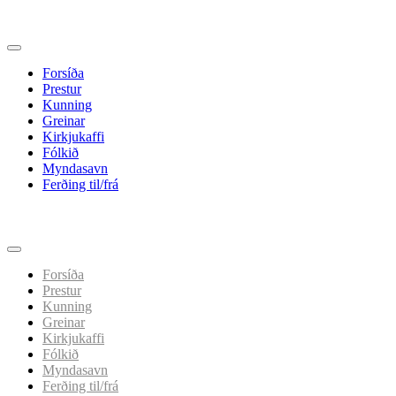
Forsíða
Prestur
Kunning
Greinar
Kirkjukaffi
Fólkið
Myndasavn
Ferðing til/frá
Spring
til
indhold
Forsíða
Prestur
Kunning
Greinar
Kirkjukaffi
Fólkið
Myndasavn
Ferðing til/frá