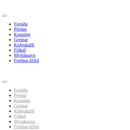
Forsíða
Prestur
Kunning
Greinar
Kirkjukaffi
Fólkið
Myndasavn
Ferðing til/frá
Spring
til
indhold
Forsíða
Prestur
Kunning
Greinar
Kirkjukaffi
Fólkið
Myndasavn
Ferðing til/frá