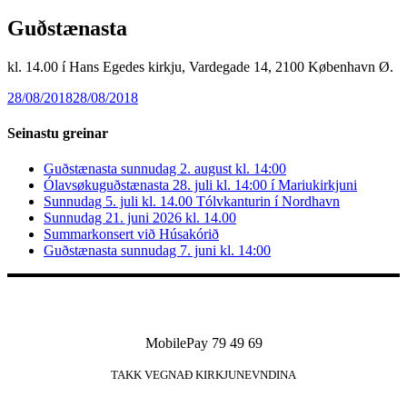
Guðstænasta
kl. 14.00 í Hans Egedes kirkju, Vardegade 14, 2100 København Ø.
28/08/2018
28/08/2018
Seinastu greinar
Guðstænasta sunnudag 2. august kl. 14:00
Ólavsøkuguðstænasta 28. juli kl. 14:00 í Mariukirkjuni
Sunnudag 5. juli kl. 14.00 Tólvkanturin í Nordhavn
Sunnudag 21. juni 2026 kl. 14.00
Summarkonsert við Húsakórið
Guðstænasta sunnudag 7. juni kl. 14:00
MobilePay 79 49 69
TAKK VEGNAÐ KIRKJUNEVNDINA