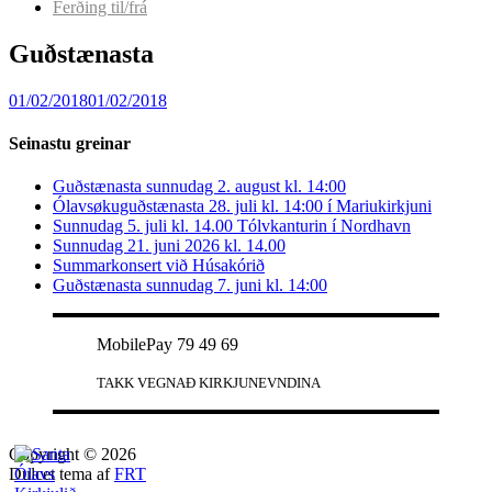
Ferðing til/frá
Guðstænasta
01/02/2018
01/02/2018
Seinastu greinar
Guðstænasta sunnudag 2. august kl. 14:00
Ólavsøkuguðstænasta 28. juli kl. 14:00 í Mariukirkjuni
Sunnudag 5. juli kl. 14.00 Tólvkanturin í Nordhavn
Sunnudag 21. juni 2026 kl. 14.00
Summarkonsert við Húsakórið
Guðstænasta sunnudag 7. juni kl. 14:00
MobilePay 79 49 69
TAKK VEGNAÐ KIRKJUNEVNDINA
Copyright © 2026
Dulcet tema af
FRT