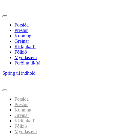
Forsíða
Prestur
Kunning
Greinar
Kirkjukaffi
Fólkið
Myndasavn
Ferðing til/frá
Spring til indhold
Forsíða
Prestur
Kunning
Greinar
Kirkjukaffi
Fólkið
Myndasavn