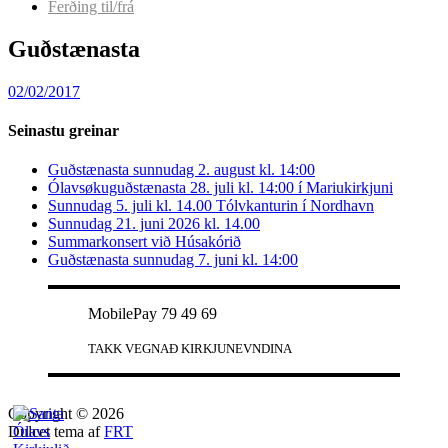
Ferðing til/frá
Guðstænasta
02/02/2017
Seinastu greinar
Guðstænasta sunnudag 2. august kl. 14:00
Ólavsøkuguðstænasta 28. juli kl. 14:00 í Mariukirkjuni
Sunnudag 5. juli kl. 14.00 Tólvkanturin í Nordhavn
Sunnudag 21. juni 2026 kl. 14.00
Summarkonsert við Húsakórið
Guðstænasta sunnudag 7. juni kl. 14:00
MobilePay 79 49 69
TAKK VEGNAÐ KIRKJUNEVNDINA
Copyright © 2026
Dulcet tema af
FRT