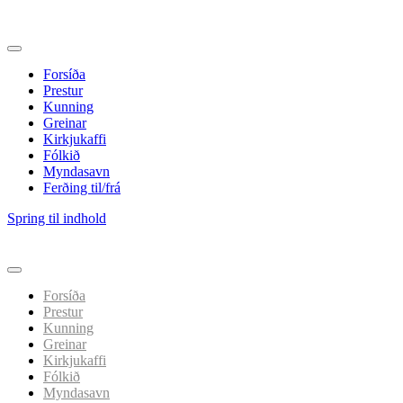
Forsíða
Prestur
Kunning
Greinar
Kirkjukaffi
Fólkið
Myndasavn
Ferðing til/frá
Spring til indhold
Forsíða
Prestur
Kunning
Greinar
Kirkjukaffi
Fólkið
Myndasavn