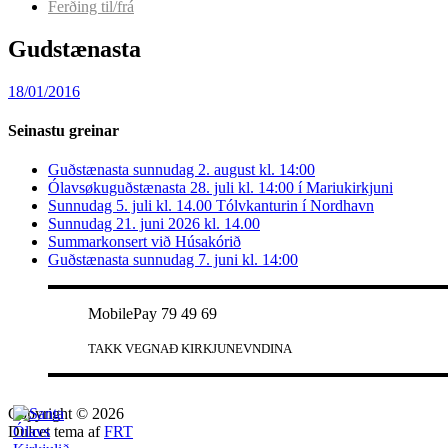
Ferðing til/frá
Gudstænasta
18/01/2016
Seinastu greinar
Guðstænasta sunnudag 2. august kl. 14:00
Ólavsøkuguðstænasta 28. juli kl. 14:00 í Mariukirkjuni
Sunnudag 5. juli kl. 14.00 Tólvkanturin í Nordhavn
Sunnudag 21. juni 2026 kl. 14.00
Summarkonsert við Húsakórið
Guðstænasta sunnudag 7. juni kl. 14:00
MobilePay 79 49 69
TAKK VEGNAÐ KIRKJUNEVNDINA
Copyright © 2026
Dulcet tema af
FRT