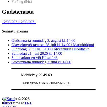
Ferðing til/frá
Gudstænasta
12/08/2021
12/08/2021
Seinastu greinar
Guðstænasta sunnudag 2. august kl. 14:00
Ólavsøkuguðstænasta 28. juli kl. 14:00 í Mariukirkjuni
Sunnudag 5. juli kl. 14.00 Tólvkanturin í Nordhavn
Sunnudag 21. juni 2026 kl. 14.00
Summarkonsert við Húsakórið
Guðstænasta sunnudag 7. juni kl. 14:00
MobilePay 79 49 69
TAKK VEGNAÐ KIRKJUNEVNDINA
Copyright © 2026
Dulcet tema af
FRT