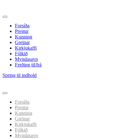
Forsíða
Prestur
Kunning
Greinar
Kirkjukaffi
Fólkið
Myndasavn
Ferðing til/frá
Spring til indhold
Forsíða
Prestur
Kunning
Greinar
Kirkjukaffi
Fólkið
Myndasavn