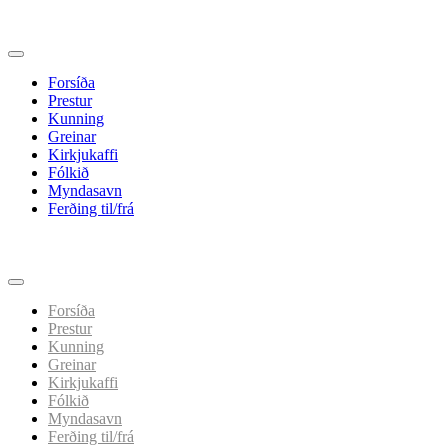
Forsíða
Prestur
Kunning
Greinar
Kirkjukaffi
Fólkið
Myndasavn
Ferðing til/frá
Spring
til
indhold
Forsíða
Prestur
Kunning
Greinar
Kirkjukaffi
Fólkið
Myndasavn
Ferðing til/frá