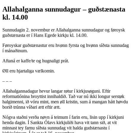
Allahalganna sunnudagur – guðstænasta
kl. 14.00
Sunnudagin 2. novembur er Allahalganna sunnudagur og føroysk
guðstænasta er í Hans Egede kirkju kl. 14.00.
Føroyskar guðstænastur eru hvønn fyrsta og hvønn síðsta sunnudag
í mánaðinum.
Aftaná er kaffe/te og hugnaligt prát.
Øll eru hjartaliga vælkomin.
– – –
Allahalgannadagur hevur langar røtur í kirkjusøguni. Eftir
reformatiónina broyttist innihaldið. Tað var nú ikki longur serstøk
halgimenni, ið vóru mint, men øll kristin, sum á mangan hátt høvdu
borið trúnna víðari ætt eftir ætt.
Nógva staðni verða nøvn á teimum í farin eru, lisin upp í kirkjuni
henda dagin. Í Sankta Ólavs kirkjuliði hava vit tann sið, at vit
minnast tey farnu síðsta sunnudag vit halda gudstænastu í