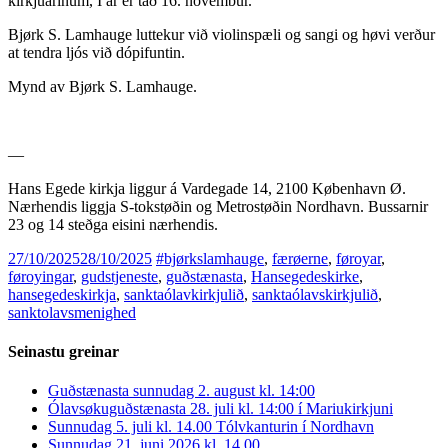
kirkjuárinum, Í ár er tað 16. novembur.
Bjørk S. Lamhauge luttekur við violinspæli og sangi og høvi verður
at tendra ljós við dópifuntin.
Mynd av Bjørk S. Lamhauge.
—
Hans Egede kirkja liggur á Vardegade 14, 2100 København Ø.
Nærhendis liggja S-tokstøðin og Metrostøðin Nordhavn. Bussarnir
23 og 14 steðga eisini nærhendis.
27/10/2025
28/10/2025
#bjørkslamhauge
,
færøerne
,
føroyar
,
føroyingar
,
gudstjeneste
,
guðstænasta
,
Hansegedeskirke
,
hansegedeskirkja
,
sanktaólavkirkjulið
,
sanktaólavskirkjulið
,
sanktolavsmenighed
Seinastu greinar
Guðstænasta sunnudag 2. august kl. 14:00
Ólavsøkuguðstænasta 28. juli kl. 14:00 í Mariukirkjuni
Sunnudag 5. juli kl. 14.00 Tólvkanturin í Nordhavn
Sunnudag 21. juni 2026 kl. 14.00