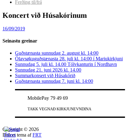
Ferðing til/frá
Koncert við Húsakórinum
16/09/2019
Seinastu greinar
Guðstænasta sunnudag 2. august kl. 14:00
Ólavsøkuguðstænasta 28. juli kl. 14:00 í Mariukirkjuni
Sunnudag 5. juli kl. 14.00 Tólvkanturin í Nordhavn
Sunnudag 21. juni 2026 kl. 14.00
Summarkonsert við Húsakórið
Guðstænasta sunnudag 7. juni kl. 14:00
MobilePay 79 49 69
TAKK VEGNAÐ KIRKJUNEVNDINA
Copyright © 2026
Dulcet tema af
FRT