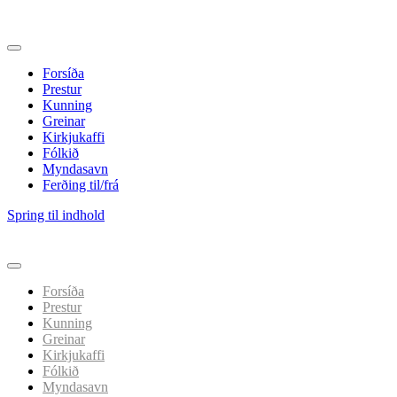
Forsíða
Prestur
Kunning
Greinar
Kirkjukaffi
Fólkið
Myndasavn
Ferðing til/frá
Spring til indhold
Forsíða
Prestur
Kunning
Greinar
Kirkjukaffi
Fólkið
Myndasavn