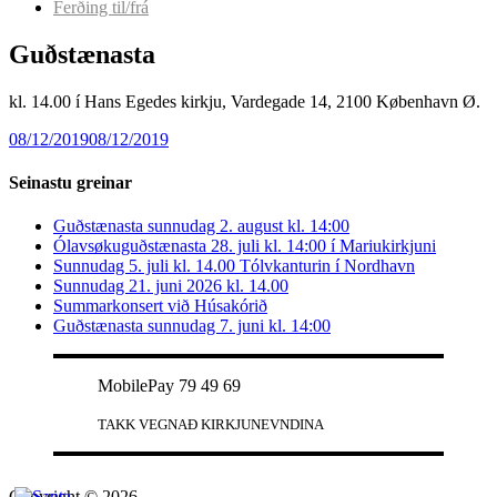
Ferðing til/frá
Guðstænasta
kl. 14.00 í Hans Egedes kirkju, Vardegade 14, 2100 København Ø.
08/12/2019
08/12/2019
Seinastu greinar
Guðstænasta sunnudag 2. august kl. 14:00
Ólavsøkuguðstænasta 28. juli kl. 14:00 í Mariukirkjuni
Sunnudag 5. juli kl. 14.00 Tólvkanturin í Nordhavn
Sunnudag 21. juni 2026 kl. 14.00
Summarkonsert við Húsakórið
Guðstænasta sunnudag 7. juni kl. 14:00
MobilePay 79 49 69
TAKK VEGNAÐ KIRKJUNEVNDINA
Copyright © 2026