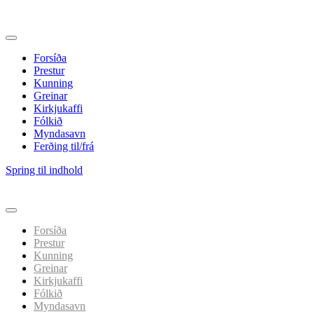
Forsíða
Prestur
Kunning
Greinar
Kirkjukaffi
Fólkið
Myndasavn
Ferðing til/frá
Spring til indhold
Forsíða
Prestur
Kunning
Greinar
Kirkjukaffi
Fólkið
Myndasavn