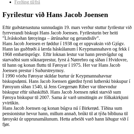
Ferðing til/frá
Fyrilestur við Hans Jacob Joensen
Eftir guðstænastuna sunnudagin 19. mars verður stuttur fyrilestur við
fyrrverandi biskupi Hans Jacob Joensen. Fyrilesturin ber heiti
”Líváskoðan føroyinga – átrúnaður og gerandislív”.
Hans Jacob Joensen er føddur í 1938 og er uppvaksin við Gjógv.
Hann las guðfrøði á lærda háskúlanum í Keypmannahavn og fekk í
1968 embætisprógv. Eftir loknan lestur var hann prestvígdur og
starvaðist sum sóknarprestur, fyrst á Nørrebro og síðan í Hvidovre,
til hann og konan fluttu til Føroyar í 1975. Her var Hans Jacob
Joensen prestur í Suðurstreymoy.
Í 1990 vórðu Føroyar skildar burtur úr Keypmannahavnar
biskupsdømi. Hans Jacob Joensen gjørdist fyrsti lutherski biskupur í
Føroyum síðan 1540, tá Jens Gregersøn Riber var tilnevndur
biskupur eftir siðaskiftið. Hans Jacob Joensen røkti starvið sum
Føroya biskupur til 2007. Sama ár varð umsitingin av fólkakirkjuni
yvirtikin.
Hans Jacob Joensen og konan búgva nú í Birkerød. Tíðina sum
pensionistur hevur hann, millum annað, brúkt til at týða bíbliuna til
føroyskt úr upprunamálunum. Hetta arbeiði varð hann liðugur við í
fjør.