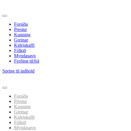
Forsíða
Prestur
Kunning
Greinar
Kirkjukaffi
Fólkið
Myndasavn
Ferðing til/frá
Spring til indhold
Forsíða
Prestur
Kunning
Greinar
Kirkjukaffi
Fólkið
Myndasavn