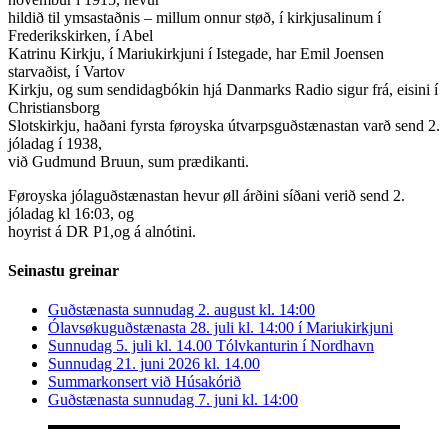
hildið til ymsastaðnis – millum onnur støð, í kirkjusalinum í
Frederikskirken, í Abel
Katrinu Kirkju, í Mariukirkjuni í Istegade, har Emil Joensen
starvaðist, í Vartov
Kirkju, og sum sendidagbókin hjá Danmarks Radio sigur frá, eisini í
Christiansborg
Slotskirkju, haðani fyrsta føroyska útvarpsguðstænastan varð send 2.
jóladag í 1938,
við Gudmund Bruun, sum prædikanti.
Føroyska jólaguðstænastan hevur øll árðini síðani verið send 2.
jóladag kl 16:03, og
hoyrist á DR P1,og á alnótini.
Seinastu greinar
Guðstænasta sunnudag 2. august kl. 14:00
Ólavsøkuguðstænasta 28. juli kl. 14:00 í Mariukirkjuni
Sunnudag 5. juli kl. 14.00 Tólvkanturin í Nordhavn
Sunnudag 21. juni 2026 kl. 14.00
Summarkonsert við Húsakórið
Guðstænasta sunnudag 7. juni kl. 14:00