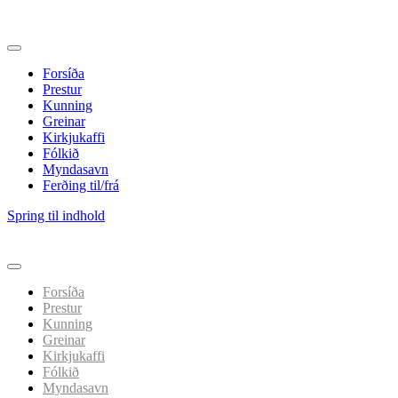
Forsíða
Prestur
Kunning
Greinar
Kirkjukaffi
Fólkið
Myndasavn
Ferðing til/frá
Spring til indhold
Forsíða
Prestur
Kunning
Greinar
Kirkjukaffi
Fólkið
Myndasavn