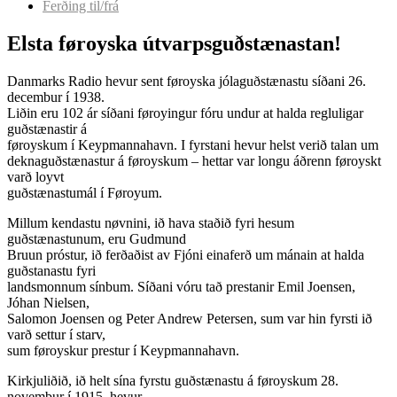
Ferðing til/frá
Elsta føroyska útvarpsguðstænastan!
Danmarks Radio hevur sent føroyska jólaguðstænastu síðani 26.
decembur í 1938.
Liðin eru 102 ár síðani føroyingur fóru undur at halda regluligar
guðstænastir á
føroyskum í Keypmannahavn. I fyrstani hevur helst verið talan um
deknaguðstænastur á føroyskum – hettar var longu áðrenn føroyskt
varð loyvt
guðstænastumál í Føroyum.
Millum kendastu nøvnini, ið hava staðið fyri hesum
guðstænastunum, eru Gudmund
Bruun próstur, ið ferðaðist av Fjóni einaferð um mánain at halda
guðstanastu fyri
landsmonnum sínbum. Síðani vóru tað prestanir Emil Joensen,
Jóhan Nielsen,
Salomon Joensen og Peter Andrew Petersen, sum var hin fyrsti ið
varð settur í starv,
sum føroyskur prestur í Keypmannahavn.
Kirkjuliðið, ið helt sína fyrstu guðstænastu á føroyskum 28.
novembur í 1915, hevur