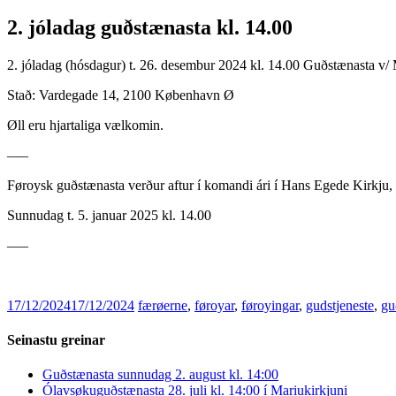
2. jóladag guðstænasta kl. 14.00
2. jóladag (hósdagur) t. 26. desembur 2024 kl. 14.00 Guðstænasta v/
Stað: Vardegade 14, 2100 København Ø
Øll eru hjartaliga vælkomin.
—–
Føroysk guðstænasta verður aftur í komandi ári í Hans Egede Kirkj
Sunnudag t. 5. januar 2025 kl. 14.00
—–
17/12/2024
17/12/2024
færøerne
,
føroyar
,
føroyingar
,
gudstjeneste
,
gu
Seinastu greinar
Guðstænasta sunnudag 2. august kl. 14:00
Ólavsøkuguðstænasta 28. juli kl. 14:00 í Mariukirkjuni