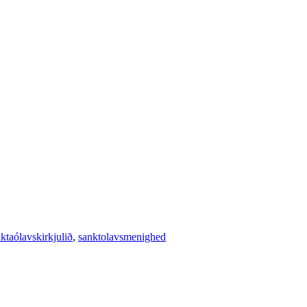
ktaólavskirkjulið
,
sanktolavsmenighed