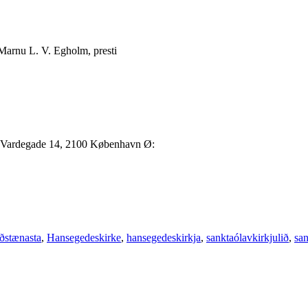
 Marnu L. V. Egholm, presti
u, Vardegade 14, 2100 København Ø:
ðstænasta
,
Hansegedeskirke
,
hansegedeskirkja
,
sanktaólavkirkjulið
,
san