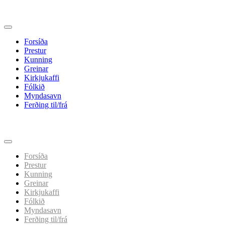
Forsíða
Prestur
Kunning
Greinar
Kirkjukaffi
Fólkið
Myndasavn
Ferðing til/frá
Spring
til
indhold
Forsíða
Prestur
Kunning
Greinar
Kirkjukaffi
Fólkið
Myndasavn
Ferðing til/frá