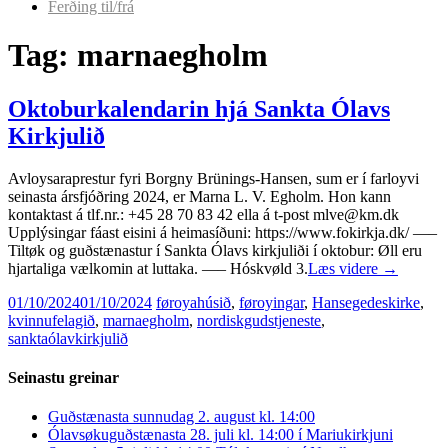
Ferðing til/frá
Tag:
marnaegholm
Oktoburkalendarin hjá Sankta Ólavs
Kirkjulið
Avloysaraprestur fyri Borgny Brünings-Hansen, sum er í farloyvi
seinasta ársfjóðring 2024, er Marna L. V. Egholm. Hon kann
kontaktast á tlf.nr.: +45 28 70 83 42 ella á t-post mlve@km.dk
Upplýsingar fáast eisini á heimasíðuni: https://www.fokirkja.dk/ —–
Tiltøk og guðstænastur í Sankta Ólavs kirkjuliði í oktobur: Øll eru
hjartaliga vælkomin at luttaka. —– Hóskvøld 3.
Læs videre
→
01/10/2024
01/10/2024
føroyahúsið
,
føroyingar
,
Hansegedeskirke
,
kvinnufelagið
,
marnaegholm
,
nordiskgudstjeneste
,
sanktaólavkirkjulið
Seinastu greinar
Guðstænasta sunnudag 2. august kl. 14:00
Ólavsøkuguðstænasta 28. juli kl. 14:00 í Mariukirkjuni