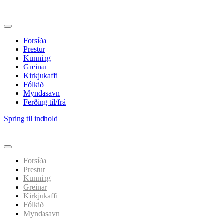
Forsíða
Prestur
Kunning
Greinar
Kirkjukaffi
Fólkið
Myndasavn
Ferðing til/frá
Spring til indhold
Forsíða
Prestur
Kunning
Greinar
Kirkjukaffi
Fólkið
Myndasavn