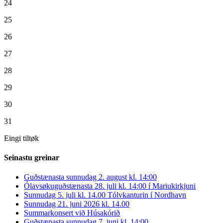
24
25
26
27
28
29
30
31
Eingi tiltøk
Seinastu greinar
Guðstænasta sunnudag 2. august kl. 14:00
Ólavsøkuguðstænasta 28. juli kl. 14:00 í Mariukirkjuni
Sunnudag 5. juli kl. 14.00 Tólvkanturin í Nordhavn
Sunnudag 21. juni 2026 kl. 14.00
Summarkonsert við Húsakórið
Guðstænasta sunnudag 7. juni kl. 14:00