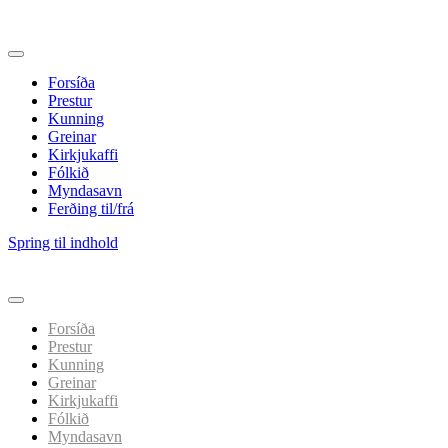
Forsíða
Prestur
Kunning
Greinar
Kirkjukaffi
Fólkið
Myndasavn
Ferðing til/frá
Spring til indhold
Forsíða
Prestur
Kunning
Greinar
Kirkjukaffi
Fólkið
Myndasavn