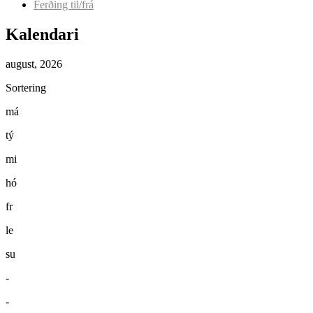
Ferðing til/frá
Kalendari
august, 2026
Sortering
má
tý
mi
hó
fr
le
su
-
-