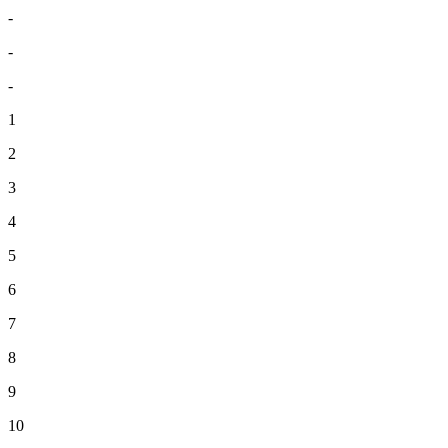
-
-
-
1
2
3
4
5
6
7
8
9
10