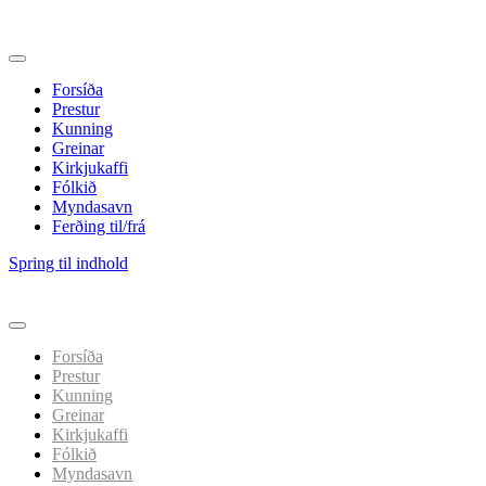
Forsíða
Prestur
Kunning
Greinar
Kirkjukaffi
Fólkið
Myndasavn
Ferðing til/frá
Spring til indhold
Forsíða
Prestur
Kunning
Greinar
Kirkjukaffi
Fólkið
Myndasavn