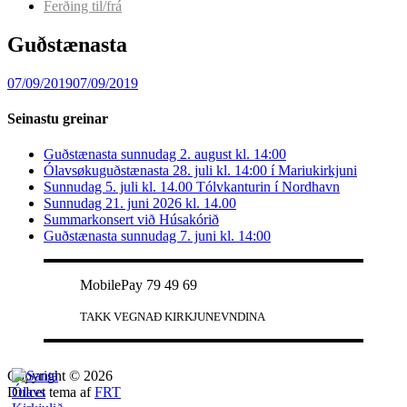
Ferðing til/frá
Guðstænasta
07/09/2019
07/09/2019
Seinastu greinar
Guðstænasta sunnudag 2. august kl. 14:00
Ólavsøkuguðstænasta 28. juli kl. 14:00 í Mariukirkjuni
Sunnudag 5. juli kl. 14.00 Tólvkanturin í Nordhavn
Sunnudag 21. juni 2026 kl. 14.00
Summarkonsert við Húsakórið
Guðstænasta sunnudag 7. juni kl. 14:00
MobilePay 79 49 69
TAKK VEGNAÐ KIRKJUNEVNDINA
Copyright © 2026
Dulcet tema af
FRT