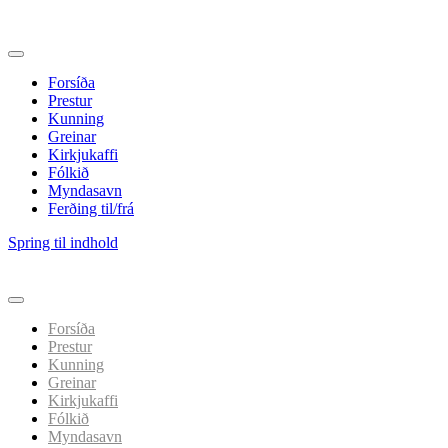
Forsíða
Prestur
Kunning
Greinar
Kirkjukaffi
Fólkið
Myndasavn
Ferðing til/frá
Spring til indhold
Forsíða
Prestur
Kunning
Greinar
Kirkjukaffi
Fólkið
Myndasavn