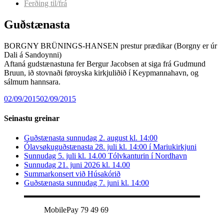
Ferðing til/frá
Guðstænasta
BORGNY BRÜNINGS-HANSEN prestur prædikar (Borgny er úr
Dali á Sandoynni)
Aftaná gudstænastuna fer Bergur Jacobsen at siga frá Gudmund
Bruun, ið stovnaði føroyska kirkjuliðið í Keypmannahavn, og
sálmum hannsara.
02/09/2015
02/09/2015
Seinastu greinar
Guðstænasta sunnudag 2. august kl. 14:00
Ólavsøkuguðstænasta 28. juli kl. 14:00 í Mariukirkjuni
Sunnudag 5. juli kl. 14.00 Tólvkanturin í Nordhavn
Sunnudag 21. juni 2026 kl. 14.00
Summarkonsert við Húsakórið
Guðstænasta sunnudag 7. juni kl. 14:00
MobilePay 79 49 69