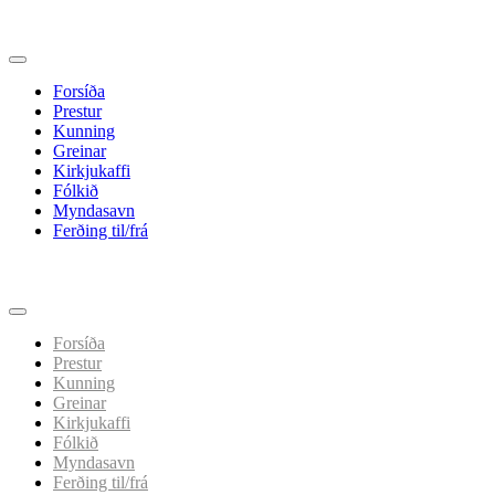
Forsíða
Prestur
Kunning
Greinar
Kirkjukaffi
Fólkið
Myndasavn
Ferðing til/frá
Spring
til
indhold
Forsíða
Prestur
Kunning
Greinar
Kirkjukaffi
Fólkið
Myndasavn
Ferðing til/frá