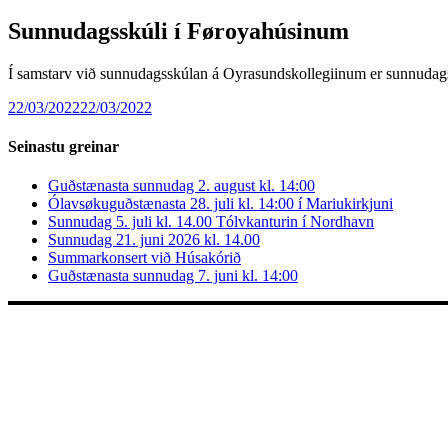
Sunnudagsskúli í Føroyahúsinum
Í samstarv við sunnudagsskúlan á Oyrasundskollegiinum er sunnuda
22/03/2022
22/03/2022
Seinastu greinar
Guðstænasta sunnudag 2. august kl. 14:00
Ólavsøkuguðstænasta 28. juli kl. 14:00 í Mariukirkjuni
Sunnudag 5. juli kl. 14.00 Tólvkanturin í Nordhavn
Sunnudag 21. juni 2026 kl. 14.00
Summarkonsert við Húsakórið
Guðstænasta sunnudag 7. juni kl. 14:00