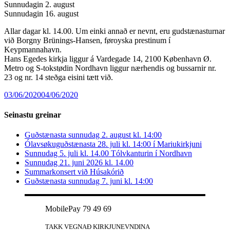
Sunnudagin 2. august
Sunnudagin 16. august
Allar dagar kl. 14.00. Um einki annað er nevnt, eru gudstænasturnar
við Borgny Brünings-Hansen, føroyska prestinum í
Keypmannahavn.
Hans Egedes kirkja liggur á Vardegade 14, 2100 København Ø.
Metro og S-tokstødin Nordhavn liggur nærhendis og bussarnir nr.
23 og nr. 14 steðga eisini tætt við.
03/06/2020
04/06/2020
Seinastu greinar
Guðstænasta sunnudag 2. august kl. 14:00
Ólavsøkuguðstænasta 28. juli kl. 14:00 í Mariukirkjuni
Sunnudag 5. juli kl. 14.00 Tólvkanturin í Nordhavn
Sunnudag 21. juni 2026 kl. 14.00
Summarkonsert við Húsakórið
Guðstænasta sunnudag 7. juni kl. 14:00
MobilePay 79 49 69
TAKK VEGNAÐ KIRKJUNEVNDINA