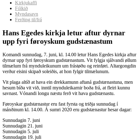
Kirkjukaffi
Fólkið
Myndasavn
Ferðing til/frá
Hans Egedes kirkja letur aftur dyrnar
upp fyri føroyskum gudstænastum
Komandi sunnudag, 7. juni, kl. 14.00 letur Hans Egedes kirkja aftur
dyrnar upp fyri føroyskum gudstænastum. Vit fylgja sjálvandi øllum
tilmælum frá mynduleikunum um frástøðu og reinføri. Altargongdin
verður eisini skipað soleiðis, at hon fylgir tilmælunum.
Vit plaga altíð at hava ein drekkamunn aftaná gudstænastuna, men
hesum bíða vit við, inntil mynduleikarnir boða frá, at fleiri kunnu
savnast. Vónandi longu næstu ferð vit hava gudstænastu.
Føroyskar gudstænastur eru fast fyrsta og triðja sunnudag í
mánðinum kl. 14.00. Á sumri 2020 eru gudstænastur hesar dagar:
Sunnudagin 7. juni
Sunnudagin 21. juni
Sunnudagin 5. juli
Sunnudagin 19. juli