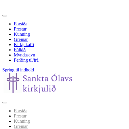
Forsíða
Prestur
Kunning
Greinar
Kirkjukaffi
Fólkið
Myndasavn
Ferðing til/frá
Spring til indhold
Forsíða
Prestur
Kunning
Greinar