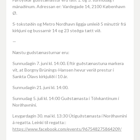
mánaðinum. Adressan er: Vardegade 14, 2100 København
Ø.
S-tokstøðin og Metro Nordhavn liggja umleið 5 minuttir frá
kirkjuni og bussarnir 14 og 23 steðga tætt við.
—
Næstu gudstænasturnar eru:
Sunnudagin 7. juni kl. 14:00. Eftir guðstænastuna markera
vit, at Borgny Brünings-Hansen hevur verið prestur í
Sankta Ólavs kirkjuliði í 10 ár.
Sunnudagin 21. juni kl. 14:00.
Sunnudag 5. juli kl. 14:00 Guðstænasta í Tólvkantinum í
Norðhavnini.
Leygardagin 30. mai kl. 13:30 Útiguðstænasta í Norðhavnini
á regatta. Leinki til regatta::
https://www.facebook.com/events/967548275864209/