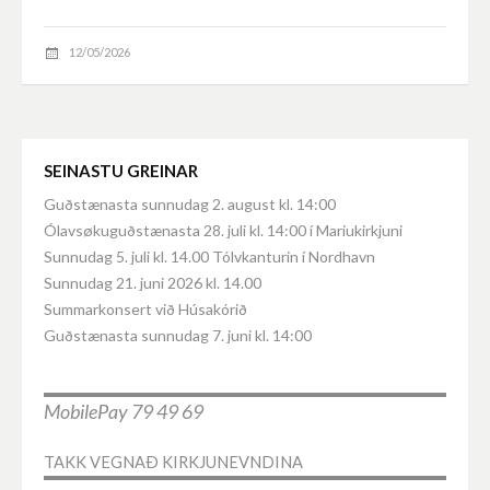
12/05/2026
SEINASTU GREINAR
Guðstænasta sunnudag 2. august kl. 14:00
Ólavsøkuguðstænasta 28. juli kl. 14:00 í Mariukirkjuni
Sunnudag 5. juli kl. 14.00 Tólvkanturin í Nordhavn
Sunnudag 21. juni 2026 kl. 14.00
Summarkonsert við Húsakórið
Guðstænasta sunnudag 7. juni kl. 14:00
MobilePay 79 49 69
TAKK VEGNAÐ KIRKJUNEVNDINA