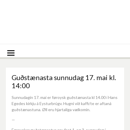
Spring
til
indhold
Guðstænasta sunnudag 17. mai kl.
14:00
Sunnudagin 17. mai er føroysk guðstænasta kl 14.00 í Hans
Egedes kirkju á Eysturbrúgv. Hugni við kaffi/te er aftaná
guðstænastuna. Øll eru hjartaliga vælkomin.
—
Føroyskar guðstænastur eru fast 1. og 3. sunnudag í