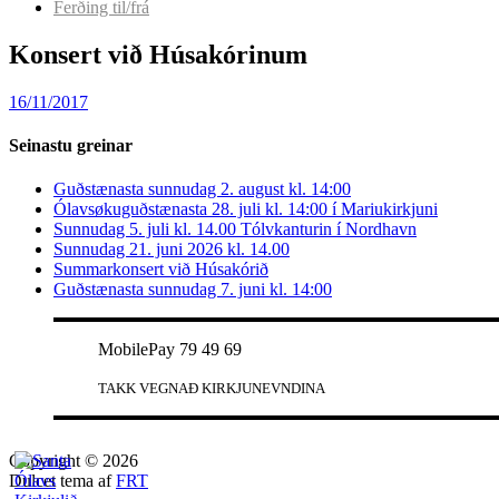
Ferðing til/frá
Konsert við Húsakórinum
16/11/2017
Seinastu greinar
Guðstænasta sunnudag 2. august kl. 14:00
Ólavsøkuguðstænasta 28. juli kl. 14:00 í Mariukirkjuni
Sunnudag 5. juli kl. 14.00 Tólvkanturin í Nordhavn
Sunnudag 21. juni 2026 kl. 14.00
Summarkonsert við Húsakórið
Guðstænasta sunnudag 7. juni kl. 14:00
MobilePay 79 49 69
TAKK VEGNAÐ KIRKJUNEVNDINA
Copyright © 2026
Dulcet tema af
FRT