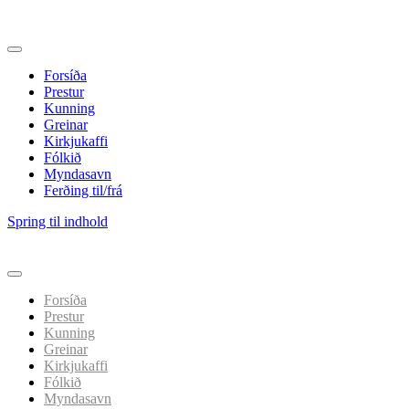
Forsíða
Prestur
Kunning
Greinar
Kirkjukaffi
Fólkið
Myndasavn
Ferðing til/frá
Spring til indhold
Forsíða
Prestur
Kunning
Greinar
Kirkjukaffi
Fólkið
Myndasavn