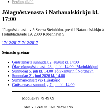
Ferðing til/frá
Jólaguðstænasta í Nathanalskirkju kl.
17:00
Jólaguðstænasta við Sverra Steinhólm, presti í Natanaelskirkju á
Holmbladsgade 19, 2300 København S.
17/12/2017
17/12/2017
Seinastu greinar
Guðstænasta sunnudag 2. august kl. 14:00
Ólavsøkuguðstænasta 28. juli kl. 14:00 í Mariukirkjuni
Sunnudag 5. juli kl. 14.00 Tólvkanturin í Nordhavn
Sunnudag 21. juni 2026 kl. 14.00
Summarkonsert við Húsakórið
Guðstænasta sunnudag 7. juni kl. 14:00
MobilePay 79 49 69
TAKK VEGNAÐ KIRKJUNEVNDINA