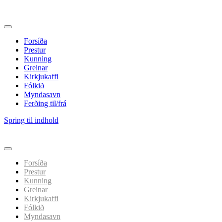
Forsíða
Prestur
Kunning
Greinar
Kirkjukaffi
Fólkið
Myndasavn
Ferðing til/frá
Spring til indhold
Forsíða
Prestur
Kunning
Greinar
Kirkjukaffi
Fólkið
Myndasavn